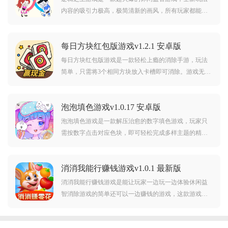
内容的吸引力极高，极简清新的画风，所有玩家都能在
这里自由挑战，将个人出色能力完完全全的展现，快速
完成系统设定的任务，由此即可获得心仪许久的奖励，
每日方块红包版游戏v1.2.1 安卓版
此外便是各式各样的道具都可以使用，确保自己通关更
顺利！
每日方块红包版游戏是一款轻松上瘾的消除手游，玩法
简单，只需将3个相同方块放入卡槽即可消除。游戏无需
联网，画风可爱，内置多种道具辅助闯关，适合随时休
闲放松，益智解压两不误。游戏操作简单，喜欢的朋友
泡泡填色游戏v1.0.17 安卓版
快来下载试试吧！
泡泡填色游戏是一款解压治愈的数字填色游戏，玩家只
需按数字点击对应色块，即可轻松完成多样主题的精美
画作。操作简单、画风多样，提供贴心提示功能，让零
基础用户也能随时随地享受创作的放松乐趣。喜欢的朋
消消我能行赚钱游戏v1.0.1 最新版
友快来下载试试吧！
消消我能行赚钱游戏是能让玩家一边玩一边体验休闲益
智消除游戏的简单还可以一边赚钱的游戏，这款游戏中
只要完成关卡或者是完成任务就可以获得红包，到了一
定的金额可以提现，游戏的难度不大，点一点轻松就可