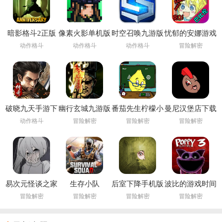
暗影格斗2正版
像素火影单机版
时空召唤九游版
忧郁的安娜游戏
下载安装
下载安装
动作格斗
动作格斗
动作格斗
冒险解密
(Shadow Fight
2)
破晓九天手游下
幽行玄城九游版
番茄先生柠檬小
曼尼汉堡店下载
载
姐下载安装
官方
动作格斗
冒险解密
冒险解密
冒险解密
(Pandemonium:
Infernal Bonds)
易次元怪谈之家
生存小队
后室下降手机版
波比的游戏时间
下载正版官方手
(Survival Squad)
下载(Backrooms
第三章手机版
冒险解密
冒险解密
冒险解密
冒险解密
机版
Descent)