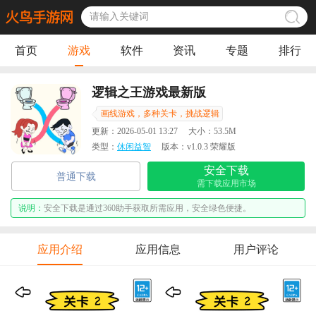
首页
游戏
软件
资讯
专题
排行
逻辑之王游戏最新版
画线游戏，多种关卡，挑战逻辑
更新：
2026-05-01 13:27
大小：
53.5M
类型：
休闲益智
版本：
v1.0.3 荣耀版
安全下载
普通下载
需下载应用市场
说明：
安全下载是通过360助手获取所需应用，安全绿色便捷。
应用介绍
应用信息
用户评论