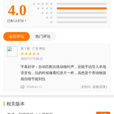
4.0
★
★
★
★
★
★
★
★
★
★
★
★
★
★
已有1人打分！
★
全部评论
热门评论
第 1 楼
广东 网友
2026/7/17 9:00:22
字幕好评：自动匹配在线动物叫声，还能手动导入本地
语音包，玩的时候像看纪录片一样，虽然是个养动物游
戏但细节挺到位
Windows 11
支持
(
0
)
盖楼(回复)
相关版本