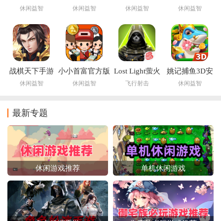
版
版
休闲益智
休闲益智
休闲益智
休闲益智
战棋天下手游
小小首富官方版
Lost Light萤火
姚记捕鱼3D安
突击手游下载国
卓版正版手游
休闲益智
休闲益智
飞行射击
休闲益智
际服
最新专题
休闲游戏推荐
单机休闲游戏