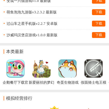
变成一只猫游戏v1.0 最新版
下载
萌鱼泡泡九游版v3.2.3.2 最新版
下载
过山车之星手机版v2.2.7 安卓版
下载
沙威玛汉堡店游戏v1.0.0 最新版
下载
本类最新
企鹅餐厅下载官
新爱丽丝的梦幻
奇蛋生物游戏
假面骑士电王模
方版
茶会游戏(Alice)
拟器(Den-O 
(PenguinDiner3D)
Driver)
模拟经营排行