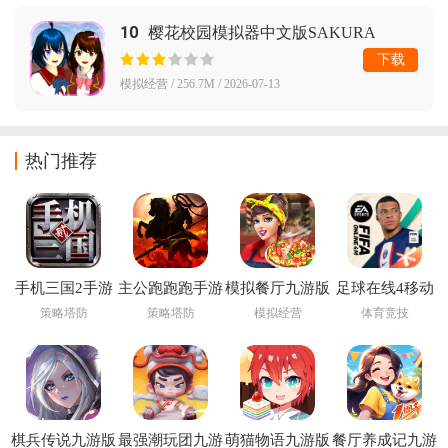
10
樱花校园模拟器中文版SAKURA
SchoolSimulator
下载
模拟经营 / 256.7M / 2026-07-13
热门推荐
手机三国2手游
主公跑跑跑手游
模拟餐厅九游版
足球在线4移动
版下载安装
策略塔防
策略塔防
模拟经营
体育竞技
(FIFA Online 4
M)
棋兵传说九游版
最强潮玩团九游
萌猫物语九游版
餐厅养成记九游