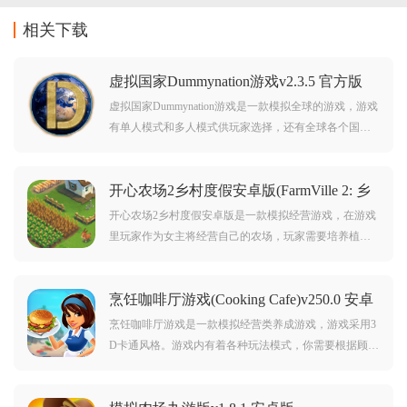
相关下载
虚拟国家Dummynation游戏v2.3.5 官方版
虚拟国家Dummynation游戏是一款模拟全球的游戏，游戏
有单人模式和多人模式供玩家选择，还有全球各个国家
可以选择，不仅如此，玩家还可以根据自身的兴趣选择
相应的难度，同时游戏支持修改语言，更有排行榜可以
开心农场2乡村度假安卓版(FarmVille 2: 乡
看到其他玩家的成绩。
村度假)v25.8.75 安卓版
开心农场2乡村度假安卓版是一款模拟经营游戏，在游戏
里玩家作为女主将经营自己的农场，玩家需要培养植
物、动物等来完成订单，让自己的农场更加壮大，同时
还可以解锁剧情知道更多有意思的故事以及更多有利的
烹饪咖啡厅游戏(Cooking Cafe)v250.0 安卓
道具。
版
烹饪咖啡厅游戏是一款模拟经营类养成游戏，游戏采用3
D卡通风格。游戏内有着各种玩法模式，你需要根据顾客
的需求制作各种美食和咖啡，游戏中你还会解锁各种不
同的剧情。对此款游戏感兴趣的玩家不要错过，赶紧点