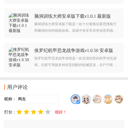
采用了独特的抛物线射击玩法，超酷炫战斗特效和街机
级打击感，战斗时画面抖动增加玩家的紧张、刺激感，
脑洞训练大师安卓版下载v1.0.1 最新版
可以给予玩家超棒的游戏体验，喜欢弹射游戏的朋友赶
紧前来下载爽玩吧。
脑洞训练大师安卓版下载是一款十分锻炼玩家思维能力
和脑洞的休闲移植游戏。游戏中有非常具有创意和挑战
性的关卡，每个关卡玩家都需要用到非同寻常的思维来
解决问题。而大量关卡都需要玩家来发挥自己的想象力
侏罗纪机甲恐龙战争游戏v1.0.50 安卓版
和创造力来解决色问题。感兴趣的朋友不要错过了。
侏罗纪机甲恐龙战争游戏是一款充满创意的机甲对抗游
戏。玩家可驾驶多种造型炫酷的机械恐龙，在PVP模式
中与其他玩家展开激烈对决。每种机甲拥有独特技能与
外观，战斗体验热血刺激，带你感受史前巨兽与未来科
技碰撞的无限乐趣！
用户评论
昵称：
打分：
很好！