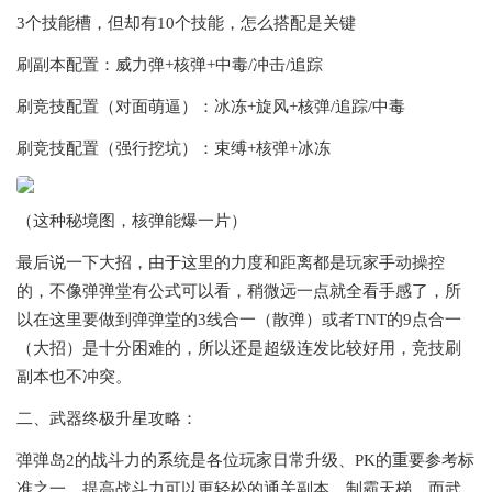
3个技能槽，但却有10个技能，怎么搭配是关键
刷副本配置：威力弹+核弹+中毒/冲击/追踪
刷竞技配置（对面萌逼）：冰冻+旋风+核弹/追踪/中毒
刷竞技配置（强行挖坑）：束缚+核弹+冰冻
（这种秘境图，核弹能爆一片）
最后说一下大招，由于这里的力度和距离都是玩家手动操控
的，不像弹弹堂有公式可以看，稍微远一点就全看手感了，所
以在这里要做到弹弹堂的3线合一（散弹）或者TNT的9点合一
（大招）是十分困难的，所以还是超级连发比较好用，竞技刷
副本也不冲突。
二、武器终极升星攻略：
弹弹岛2的战斗力的系统是各位玩家日常升级、PK的重要参考标
准之一，提高战斗力可以更轻松的通关副本、制霸天梯，而武