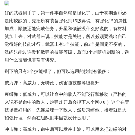
好的武器到手了，第一件事自然就是强化了，由于初期金币还
是比较缺的，先把所有装备强化到15级再说，有强化15的属性
加成，顺便还能完成任务，升星和镶嵌没什么好说的，有材料
就加上去，对武器来说，技能才是关键，所以必须要洗出自己
觉得好的技能才行，武器上有5个技能，前2个是固定不变的，
洗练只能改连发和散弹的技能等级，后面3个是随机刷新的，选
用什么技能也非常有讲究。
剩下的只有3个技能槽了，但可以选用的技能有很多：
威力弹：高威力，无特效，伤害随技能等级提升
束缚弹：低威力，可以让命中的敌人不能飞行和移动（严格的
来说不是命中的敌人，炮弹炸开后会掉下来个网0 0 ）这个在竞
技场挺好用的，先连发埋一下敌人，然后束缚他，接着就是大
招强行埋，然而在组队副本里就没什么用了
冲击弹：高威力，命中后可以发冲击波，可以用来把边缘的对