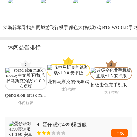
涂鸦躲藏寻找奔
同城游飞行棋手
颜色大作战游戏
BTS WORLD手
跑免广告版
游
游
休闲益智排行
花掉马斯克的钱游戏
超级变色龙手机版正版
休闲益智
休闲益智
spend elon musk money中文版下载(花掉马斯克的钱)
休闲益智
4
蛋仔派对4399渠道服
下载