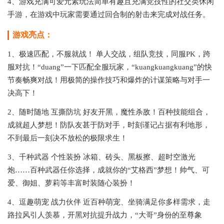
4、游戏充满可爱元素玩法简单有趣且充满竞技性的社交类休闲
手游，在游戏中玩家需要通过回合制的射击来完成对战任务。
游戏亮点：
1、极速匹配，不服就战！ 单人交战，组队竞技，同服PK，跨
服对抗！“duang”一下匹配全服玩家，“kuangkuangkuang”的快
节奏畅爽对战！用极简的操作技巧和爆炸的计谋策略与对手一
决高下！
2、随时随地 互撕防坑 好友开黑，魔性杀敌！百种技能组合，
成就超人梦想！防队友甚于防对手，时刻谨记占据有利地形，
不到最后一刻决不放松的极限求生！
3、千种武器 个性装扮 冰箱、砖头、黑板擦、超时空激光
炮……百种武器任你选择，成就你的“艾格西”梦想！帅气、可
爱、御姐、萝莉等丰富时装随心装扮！
4、逗趣萌宠 战力伙伴 近百种萌宠、坐骑满足你多样需求，走
路拉风引人羡慕，开黑对抗提升战力，“大哥”身份的至尊象