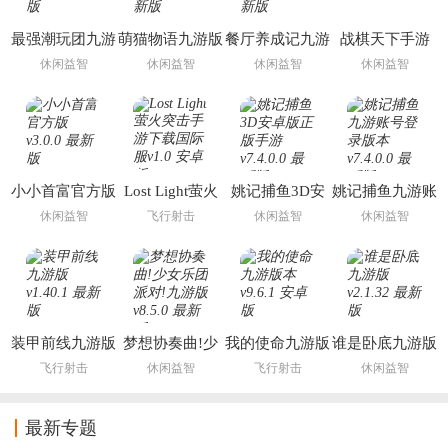
最强潮玩团九游
萌猫物语九游版
餐厅养成记九游
战棋天下手游
版
版
休闲益智
休闲益智
休闲益智
休闲益智
小小首富官方版
Lost Light萤火
姚记捕鱼3D安
姚记捕鱼九游账
突击手游下载国
卓版正版手游
号登录版本
休闲益智
飞行射击
休闲益智
休闲益智
际服
装甲前线九游版
梦想协奏曲!少
我的使命九游版
谁是卧底九游版
女乐团派对!九
本
飞行射击
休闲益智
飞行射击
休闲益智
游版
最新专题