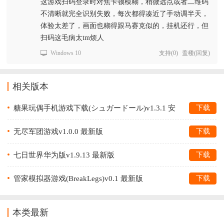
这游戏扫码登录时对焦卡顿模糊，稍微远点或者二维码
不清晰就完全识别失败，每次都得凑近了手动调半天，
体验太差了，画面也糊得跟马赛克似的，挂机还行，但
扫码这毛病太tm烦人
Windows 10
支持
(
0
)
盖楼(回复)
相关版本
糖果玩偶手机游戏下载(シュガードール)v1.3.1 安
下载
卓版
无尽军团游戏v1.0.0 最新版
下载
七日世界华为版v1.9.13 最新版
下载
管家模拟器游戏(BreakLegs)v0.1 最新版
下载
本类最新