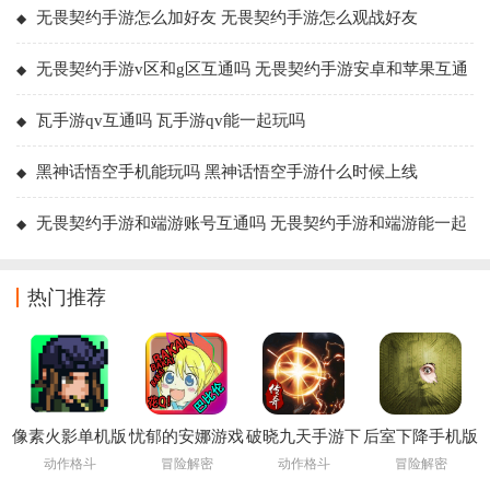
无畏契约手游怎么加好友 无畏契约手游怎么观战好友
无畏契约手游v区和g区互通吗 无畏契约手游安卓和苹果互通
吗
瓦手游qv互通吗 瓦手游qv能一起玩吗
黑神话悟空手机能玩吗 黑神话悟空手游什么时候上线
无畏契约手游和端游账号互通吗 无畏契约手游和端游能一起
玩吗
热门推荐
像素火影单机版
忧郁的安娜游戏
破晓九天手游下
后室下降手机版
下载安装
载
下载(Backrooms
动作格斗
冒险解密
动作格斗
冒险解密
Descent)