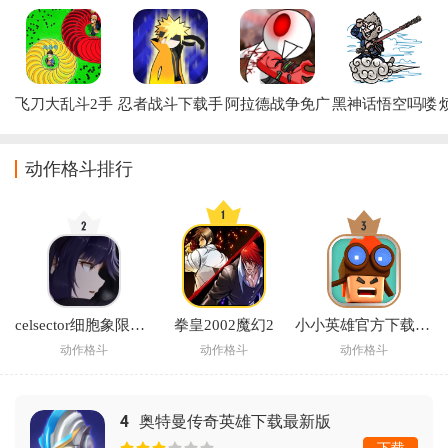
飞刀大乱斗2手
忍者战斗下载手
阿拉德战争免广
黑神话悟空吗喽
机游戏
机版(Stickman 
告版
版游戏
Shinobi 
(HSH_MaLou)
Fighting)
动作格斗排行
celsector细胞象限最新版
拳皇2002魔幻2
小小英雄官方下载正版
动作格斗
动作格斗
动作格斗
4
奥特曼传奇英雄下载最新版