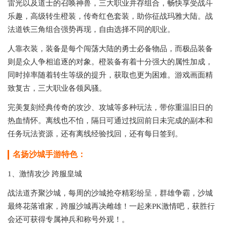
雷光以及道士的召唤神兽，三大职业并存组合，畅快享受战斗
乐趣，高级转生橙装，传奇红色套装，助你征战玛雅大陆。战
法道铁三角组合强势再现，自由选择不同的职业。
人靠衣装，装备是每个闯荡大陆的勇士必备物品，而极品装备
则是众人争相追逐的对象。橙装备有着十分强大的属性加成，
同时掉率随着转生等级的提升，获取也更为困难。游戏画面精
致复古，三大职业各领风骚。
完美复刻经典传奇的攻沙、攻城等多种玩法，带你重温旧日的
热血情怀。离线也不怕，隔日可通过找回前日未完成的副本和
任务玩法资源，还有离线经验找回，还有每日签到。
名扬沙城手游特色：
1、激情攻沙 跨服皇城
战法道齐聚沙城，每周的沙城抢夺精彩纷呈，群雄争霸，沙城
最终花落谁家，跨服沙城再决雌雄！一起来PK激情吧，获胜行
会还可获得专属神兵和称号外观！。