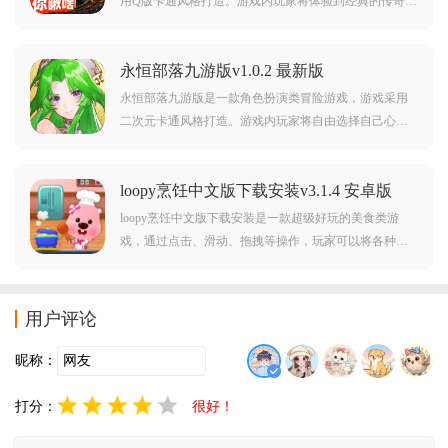
用Q版卡通风格打造。游戏内玩家将体验到经典的传奇游
戏玩法，再搭配上Q版卡通风格，给玩家带来十分有趣的
玩法。对正义小法师九游版感兴趣的玩家不要错过，欢
永恒部落九游版v1.0.2 最新版
迎大家在本站下载使用。对正义小法师九游版感兴趣的
玩家不要错过，欢迎大家在本站下载游玩。
永恒部落九游版是一款角色扮演类冒险游戏，游戏采用
二次元卡通风格打造。游戏内玩家将自由选择自己心仪
的职业，在这里你可以自由展开冒险，而且游戏中还有
着丰富的剧情等待着你的体验。对永恒部落九游版感兴
loopy烹饪中文版下载安装v3.1.4 安卓版
趣的玩家不要错过，欢迎大家在本站下载游玩。
loopy烹饪中文版下载安装是一款超级好玩的美食类游
戏，通过点击、滑动、拖拽等操作，玩家可以将各种食
材制作出不同的美味食物，各国的小吃菜肴都可以制
作，寿喜锅、火锅、寿司都可以，和Loopy一起度过美好
的时光，进一步提升自己的食物制作技术，解锁更多的
用户评论
游戏内容。
昵称：
打分：
很好！