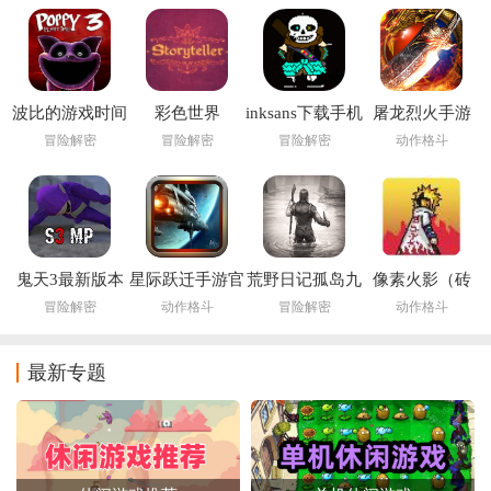
波比的游戏时间
彩色世界
inksans下载手机
屠龙烈火手游
第三章手机版
storyteller下载最
版(Ink Sans
冒险解密
冒险解密
冒险解密
动作格斗
新版安装
fight)
鬼天3最新版本
星际跃迁手游官
荒野日记孤岛九
像素火影（砖
下载
方版
游版
乎/定制版本）
冒险解密
动作格斗
冒险解密
动作格斗
最新专题