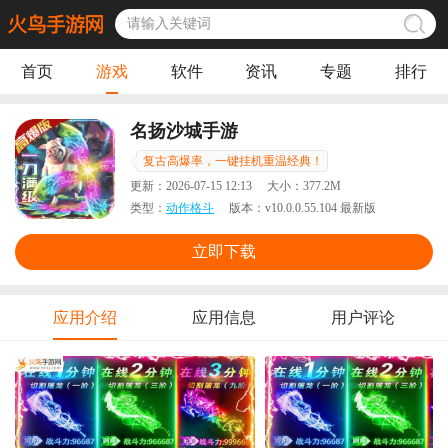
首页
游戏
软件
资讯
专题
排行
名扬沙城手游
复古高爆率，一键挂机重温经典！
更新：
2026-07-15 12:13
大小：
377.2M
类型：
动作格斗
版本：
v10.0.0.55.104 最新版
立即下载
应用介绍
应用信息
用户评论