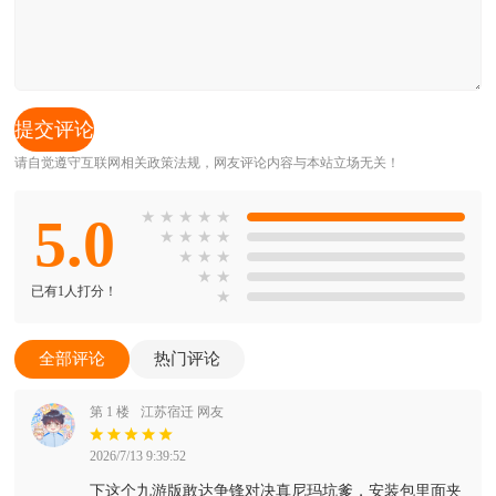
请自觉遵守互联网相关政策法规，网友评论内容与本站立场无关！
5.0
★
★
★
★
★
★
★
★
★
★
★
★
★
★
已有1人打分！
★
全部评论
热门评论
第 1 楼
江苏宿迁 网友
2026/7/13 9:39:52
下这个九游版敢达争锋对决真尼玛坑爹，安装包里面夹