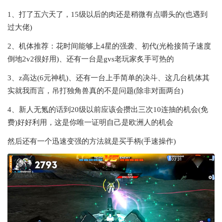
1、打了五六天了，15级以后的肉还是稍微有点嚼头的(也遇到
过大佬)
2、机体推荐：花时间能够上4星的强袭、初代(光枪接筒子速度
倒地2v2很好用)、还有一台是gvs老玩家炙手可热的
3、z高达(6元神机)、还有一台上手简单的决斗、这几台机体其
实就我而言，吊打独角兽真的不是问题(除非对面两台)
4、新人无氪的话到20级以前应该会攒出三次10连抽的机会(免
费)好好利用，这是你唯一证明自己是欧洲人的机会
然后还有一个迅速变强的方法就是买手柄(手速操作)