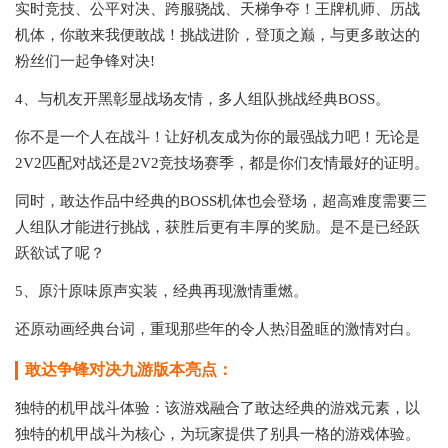
实时竞技、公平对决、跨服骁战、天梯争夺！王牌机师、历战
机体，你敢来我便敢战！挑战进阶，登顶之巅，与更多敢达的
粉丝们一起争锋对决!
4、与机友开黑彰显战场友情，多人组队挑战经典BOSS。
你不是一个人在战斗！让好机友成为你的最强战力吧！无论是
2V2匹配对战还是2V2竞技场赛季，都是你们友情最好的证明。
同时，敢达作品中经典的BOSS机体也会登场，超高难度需要三
人组队才能进行挑战，获胜后更有丰厚的奖励。是不是已经跃
跃欲试了呢？
5、原汁原味原声实装，经典再现激情重燃。
还原动画经典台词，重现那些年的令人热泪盈眶的激情对白。
敢达争锋对决九游版本亮点：
独特的机甲战斗体验：该游戏融合了敢达经典的游戏元素，以
独特的机甲战斗为核心，为玩家提供了别具一格的游戏体验。