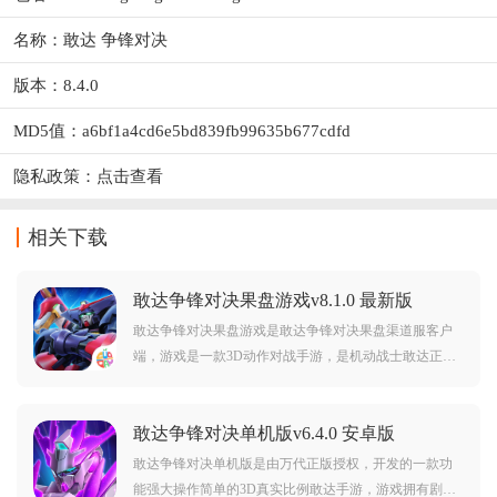
名称：敢达 争锋对决
版本：8.4.0
MD5值：a6bf1a4cd6e5bd839fb99635b677cdfd
隐私政策：
点击查看
相关下载
敢达争锋对决果盘游戏v8.1.0 最新版
敢达争锋对决果盘游戏是敢达争锋对决果盘渠道服客户
端，游戏是一款3D动作对战手游，是机动战士敢达正版
授权，游戏拥有主机级游戏表现，拥有原汁原味的动画
台词，玩法丰富，可以给予玩家超棒的敢达游戏体验，
敢达争锋对决单机版v6.4.0 安卓版
喜欢敢达的朋友可千万不要错过啦。
敢达争锋对决单机版是由万代正版授权，开发的一款功
能强大操作简单的3D真实比例敢达手游，游戏拥有剧情