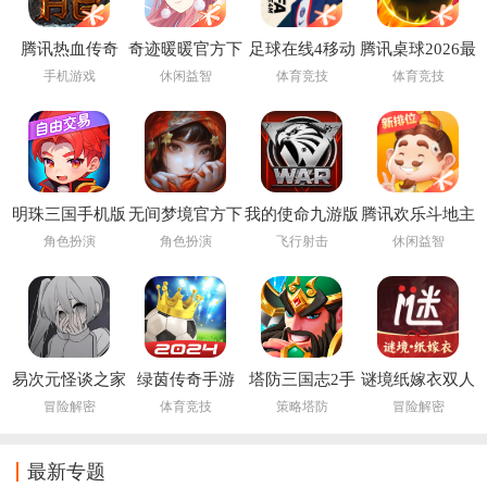
腾讯热血传奇
奇迹暖暖官方下
足球在线4移动
腾讯桌球2026最
载最新版
版下载安装
新版
手机游戏
休闲益智
体育竞技
体育竞技
(FIFA Online 4
M)
明珠三国手机版
无间梦境官方下
我的使命九游版
腾讯欢乐斗地主
载
本
2026年新版
角色扮演
角色扮演
飞行射击
休闲益智
易次元怪谈之家
绿茵传奇手游
塔防三国志2手
谜境纸嫁衣双人
下载正版官方手
游
版
冒险解密
体育竞技
策略塔防
冒险解密
机版
最新专题