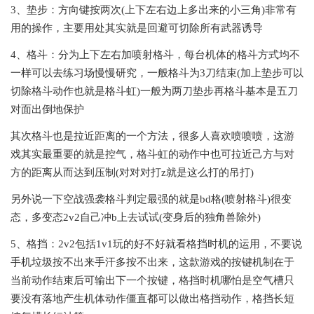
3、垫步：方向键按两次(上下左右边上多出来的小三角)非常有
用的操作，主要用处其实就是回避可切除所有武器诱导
4、格斗：分为上下左右加喷射格斗，每台机体的格斗方式均不
一样可以去练习场慢慢研究，一般格斗为3刀结束(加上垫步可以
切除格斗动作也就是格斗虹)一般为两刀垫步再格斗基本是五刀
对面出倒地保护
其次格斗也是拉近距离的一个方法，很多人喜欢喷喷喷，这游
戏其实最重要的就是控气，格斗虹的动作中也可拉近己方与对
方的距离从而达到压制(对对对打z就是这么打的吊打)
另外说一下空战强袭格斗判定最强的就是bd格(喷射格斗)很变
态，多变态2v2自己冲b上去试试(变身后的独角兽除外)
5、格挡：2v2包括1v1玩的好不好就看格挡时机的运用，不要说
手机垃圾按不出来手汗多按不出来，这款游戏的按键机制在于
当前动作结束后可输出下一个按键，格挡时机哪怕是空气槽只
要没有落地产生机体动作僵直都可以做出格挡动作，格挡长短