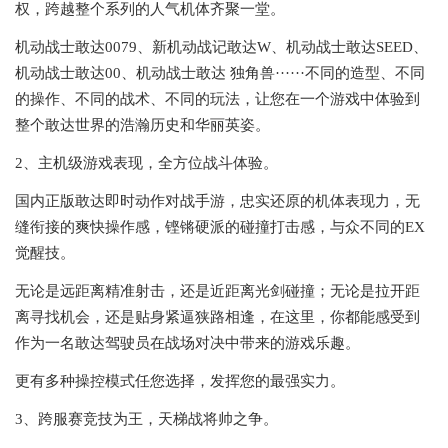
权，跨越整个系列的人气机体齐聚一堂。
机动战士敢达0079、新机动战记敢达W、机动战士敢达SEED、
机动战士敢达00、机动战士敢达 独角兽······不同的造型、不同
的操作、不同的战术、不同的玩法，让您在一个游戏中体验到
整个敢达世界的浩瀚历史和华丽英姿。
2、主机级游戏表现，全方位战斗体验。
国内正版敢达即时动作对战手游，忠实还原的机体表现力，无
缝衔接的爽快操作感，铿锵硬派的碰撞打击感，与众不同的EX
觉醒技。
无论是远距离精准射击，还是近距离光剑碰撞；无论是拉开距
离寻找机会，还是贴身紧逼狭路相逢，在这里，你都能感受到
作为一名敢达驾驶员在战场对决中带来的游戏乐趣。
更有多种操控模式任您选择，发挥您的最强实力。
3、跨服赛竞技为王，天梯战将帅之争。