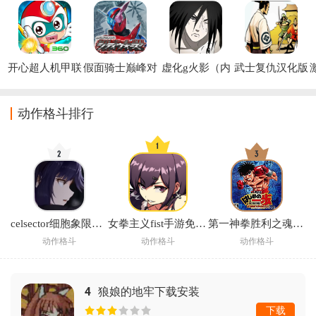
开心超人机甲联
假面骑士巅峰对
虚化g火影（内
武士复仇汉化版
盟下载安装
决中文版下载手
置菜单）最新版
(Samurai 
机(シティウォ
Daisuke)
ーズ)
动作格斗排行
celsector细胞象限最新版
女拳主义fist手游免费官方版(女拳主義：F-ist)
第一神拳胜利之魂游戏
动作格斗
动作格斗
动作格斗
4
狼娘的地牢下载安装
下载