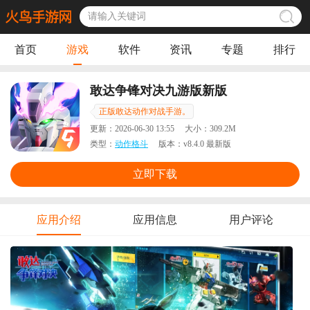
首页
游戏
软件
资讯
专题
排行
敢达争锋对决九游版新版
正版敢达动作对战手游。
更新：
2026-06-30 13:55
大小：
309.2M
类型：
动作格斗
版本：
v8.4.0 最新版
立即下载
应用介绍
应用信息
用户评论