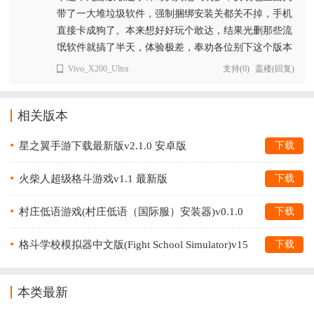
带了一大堆垃圾软件，强制捆绑安装关都关不掉，手机
直接卡成狗了。本来想好好玩个敢达，结果光删那些流
氓软件就搞了半天，体验极差，奉劝各位别下这个版本
Vivo_X200_Ultra
支持
(
0
)
盖楼(回复)
相关版本
星之翼手游下载最新版v2.1.0 安卓版
下载
火柴人超级格斗游戏v1.1 最新版
下载
村庄低语游戏(村庄低语（国际服）安装器)v0.1.0
下载
最新版
格斗学校模拟器中文版(Fight School Simulator)v15
下载
最新版
本类最新