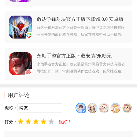
模式，实时对战和挑战等多种对战系统，完美还原了动
漫中的剧情与世界观，玩家将驾驶熟悉的敢达机甲在对
敢达争锋对决官方正版下载v9.0.0 安卓版
战模式和竞技场中一展身手。
敢达争锋对决官方下载是一款由上海恺英网络科技有限
公司开发的敢达格斗游戏，玩家在游戏中可以手机自己
喜欢的敢达机甲，还能操控自己喜欢的敢达进行战斗，3
D战斗画面精彩酷炫，完美还原，快来下载体验吧。
永劫手游官方正版下载安装(永劫无
间)v1.0.227845 最新版
永劫手游官方正版下载安装是杭州网易雷火科技有限公
司推出的一款非常刺激的动作竞技游戏，传承端游精
髓，打造立体式战斗体验。玩家可施展飞索穿梭、近身
格斗与远程射击，在60人战场中生存制胜，精美国风场
景搭配自由武学搭配，喜欢的朋友赶紧来下载一起玩
用户评论
吧！
昵称：
打分：
很好！