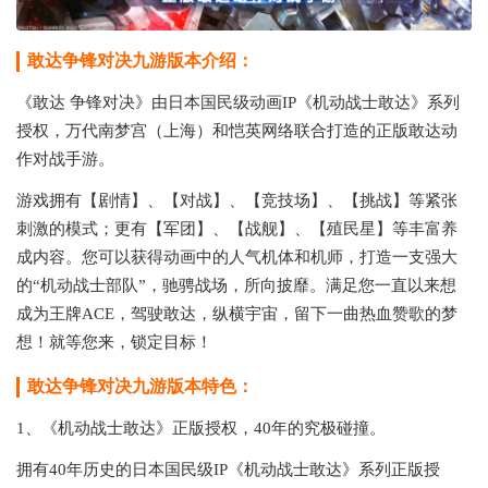
敢达争锋对决九游版本介绍：
《敢达 争锋对决》由日本国民级动画IP《机动战士敢达》系列
授权，万代南梦宫（上海）和恺英网络联合打造的正版敢达动
作对战手游。
游戏拥有【剧情】、【对战】、【竞技场】、【挑战】等紧张
刺激的模式；更有【军团】、【战舰】、【殖民星】等丰富养
成内容。您可以获得动画中的人气机体和机师，打造一支强大
的“机动战士部队”，驰骋战场，所向披靡。满足您一直以来想
成为王牌ACE，驾驶敢达，纵横宇宙，留下一曲热血赞歌的梦
想！就等您来，锁定目标！
敢达争锋对决九游版本特色：
1、《机动战士敢达》正版授权，40年的究极碰撞。
拥有40年历史的日本国民级IP《机动战士敢达》系列正版授