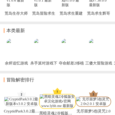
荒岛生存大师
荒岛冒险求生
荒岛求生重建
荒岛求生辉哥
游戏
游戏
家园游戏
同款游戏
本类最新
余烬追忆游戏
杀手派对游戏下
夺命邮差2移植
三傻大冒险游戏
载手机版下载
版下载安装
(疯狂派对GO)
(Payback 2)
冒险解密排行
CryptidPark3.0.2最新版本
无尽噩梦5怨灵咒2.0
黑暗灵魂2冷狐版安卓汉化游戏