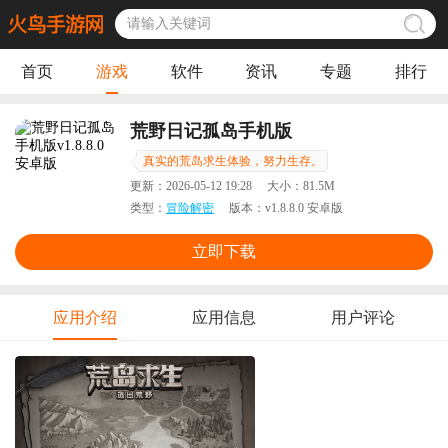
首页
游戏
软件
资讯
专题
排行
荒野日记孤岛手机版
真实的荒岛求生体验，努力生存。
更新：
2026-05-12 19:28
大小：
81.5M
类型：
冒险解密
版本：
v1.8.8.0 安卓版
立即下载
应用介绍
应用信息
用户评论