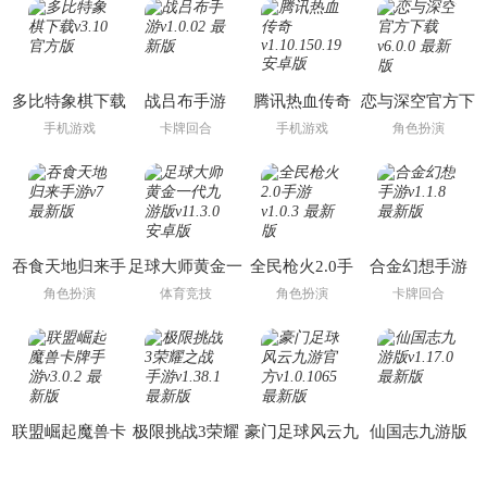
多比特象棋下载
战吕布手游
腾讯热血传奇
恋与深空官方下
载
手机游戏
卡牌回合
手机游戏
角色扮演
吞食天地归来手
足球大师黄金一
全民枪火2.0手
合金幻想手游
游
代九游版
游
角色扮演
体育竞技
角色扮演
卡牌回合
联盟崛起魔兽卡
极限挑战3荣耀
豪门足球风云九
仙国志九游版
牌手游
之战手游
游官方
卡牌回合
角色扮演
体育竞技
卡牌回合