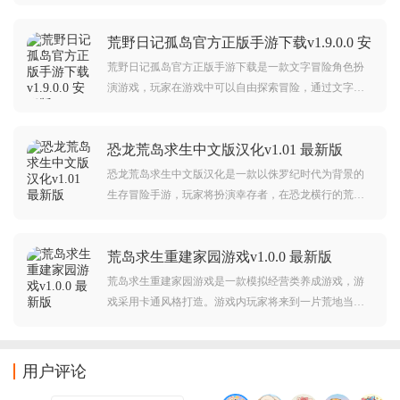
度高，玩法为文字选择的模式，游戏剧情十分吸引人，
喜欢这类游戏的玩家赶紧下载吧。
荒野日记孤岛官方正版手游下载v1.9.0.0 安
卓版
荒野日记孤岛官方正版手游下载是一款文字冒险角色扮
演游戏，玩家在游戏中可以自由探索冒险，通过文字的
形式在荒岛中生存，收集物资为生存做保障，细致的画
风不一样的探险，快来下载体验吧。
恐龙荒岛求生中文版汉化v1.01 最新版
恐龙荒岛求生中文版汉化是一款以侏罗纪时代为背景的
生存冒险手游，玩家将扮演幸存者，在恐龙横行的荒岛
上收集资源、建造庇护所并抵御致命袭击。游戏采用第
三人称视角，画面逼真还原热带丛林与沼泽等危险地
荒岛求生重建家园游戏v1.0.0 最新版
形，动态天气系统如暴雨、沙尘暴，进一步增加生存难
度。
荒岛求生重建家园游戏是一款模拟经营类养成游戏，游
戏采用卡通风格打造。游戏内玩家将来到一片荒地当
中，在这里大家可以自由收集各种资源，建设自己的家
园。对荒岛求生重建家园游戏感兴趣的玩家不要错过，
欢迎大家在本站下载游玩。
用户评论