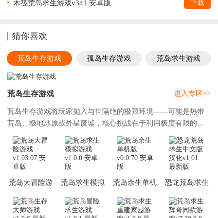
木筏荒岛求生游戏v341 安卓版
下载
猜你喜欢
荒岛生存游戏
孤岛生存游戏
荒岛求生游戏
荒岛生存游戏
进入专区>>
荒岛生存游戏将玩家抛入与世隔绝的极限环境——可能是热带
荒岛、极地冰原或外星废墟，核心挑战在于利用极度有限的初
始资源维系生命。玩家需探索地形、采集材料、制作工具、搭
建庇护所，并管理饥饿、口渴、体温与健康
荒岛大冒险游
荒岛求生模拟
荒岛余生单机
恐龙荒岛求生
戏
游戏
版
中文版汉化