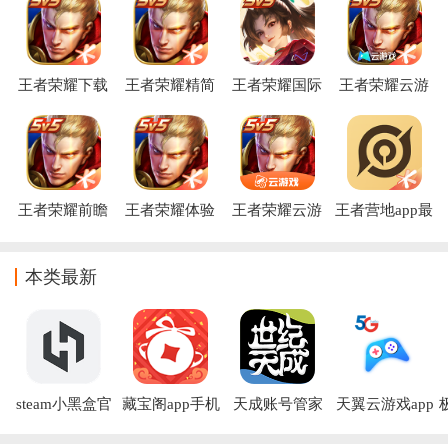
下载到最新版本的王者荣耀手游，本站整理
王者荣耀下载
王者荣耀精简
王者荣耀国际
王者荣耀云游
官方正版
版下载官方
服官方下载手
戏官方正版(云
机版(Honor of
·王者荣耀)
Kings)
王者荣耀前瞻
王者荣耀体验
王者荣耀云游
王者营地app最
版体验服下载
服官方下载(王
戏
新版
者荣耀前瞻版)
本类最新
steam小黑盒官
藏宝阁app手机
天成账号管家
天翼云游戏app
方下载
下载安装
app
官方版