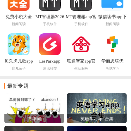
免费小说大全
MT管理器2026
MT管理器app官
微信读书app下
app下载
官方最新版本
方版下载
载安装官方版
新闻阅读
手机软件
手机软件
新闻阅读
贝乐虎儿歌app
LesParkapp
联通智家app官
学而思培优
方正版
育儿亲子
通讯社交
生活服务
考试学习
最新专题
背单词
英语学习app合集