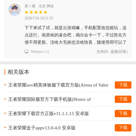
第 1 楼
北京 网友
2026/7/24 10:21:33
下下来试了试，就是云游戏嘛，手机配置低也能玩，这
点还行。画质啥的凑合吧，偶尔会卡一下，不过胜在方
便不用更新。没啥大毛病也没啥惊喜，随便用用可以了
Windows 11
支持
(
0
)
盖楼(回复)
相关版本
王者荣耀aov精英体验服下载官方版(Arena of Valor
下载
先行服)v1.49.1.1 安卓版
王者荣耀国际服官方下载手机版(Honor of
下载
Kings)v9.4.1.14 最新版
王者荣耀下载官方正版v11.1.1.15 安卓版
下载
王者荣耀盒子appv13.0.4.0 安卓版
下载