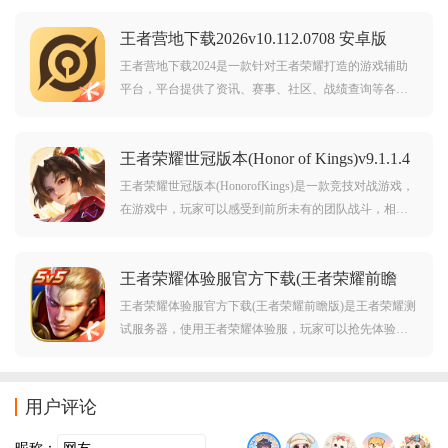
王者营地下载2026v10.112.0708 安卓版
王者营地下载2024是一款针对王者荣耀打造的游戏辅助
平台，平台提供了资讯、赛事、社区、战绩查询等各种
功能，全方位服务玩家游戏，助你一路上王者！王者营
地2024最新版简介：团在王者，聚在营地！《王者营
王者荣耀世冠版本(Honor of Kings)v9.1.1.4
地》是《王者荣耀》官方APP，集合了资讯、赛事、社
安卓版
区、战绩
王者荣耀世冠版本(HonorofKings)是一款竞技对战游戏，
在游戏中，玩家可以感受到前所未有的团队战斗，相互
取长补短，随时随地开启全新的战斗，快节奏主导战
局，展现你的指尖速度，不断冲击，直到拿下战局！
王者荣耀体验服官方下载(王者荣耀前瞻
版)v11.21.1.21 安卓最新版
王者荣耀体验服官方下载(王者荣耀前瞻版)是王者荣耀测
试服务器，使用王者荣耀体验服，玩家可以抢先体验游
戏新英雄、新道具、新模式等，并可以找出游戏的不
足，提高游戏的质量。
用户评论