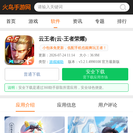
首页
游戏
软件
资讯
专题
排行
云王者(云·王者荣耀)
小包体免更新，低配手机也能爽玩王者！
更新：
2026-07-24 11:14
大小：
36.9M
类型：
游戏辅助
版本：
v5.2.1.4990108 官方最新版
安全下载
普通下载
需下载应用市场
说明：
安全下载是通过360助手获取所需应用，安全绿色便捷。
应用介绍
应用信息
用户评论