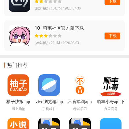
下载
游戏辅助 / 134.7M / 2026-07-30
10
萌宅社区官方版下载
下载
游戏辅助 / 22.1M / 2026-08-03
热门推荐
柚子快报app
vivo浏览器app
不背单词app
顺丰小哥app下
载
网上购物
手机软件
考试学习
办公商务