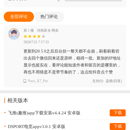
★
全部评论
热门评论
第 1 楼
河南新乡 网友
2026/7/21 7:17:33
更新到20.5.0之后后台挂一整天都不会崩，刷着刷着切
出去回个微信回来还是原样，稳得一批。新加的IP地址
显示也挺实在，看评论能知道作者和留言的是哪里的，
再也不用猜是不是带节奏的了，这点给抖音点个赞
Poco_X7_Pro
支持
(
0
)
盖楼(回复)
相关版本
飞推(趣推)app下载安装v4.4.24 安卓版
下载
DSPORT电竞appv3.0.1 安卓版
下载