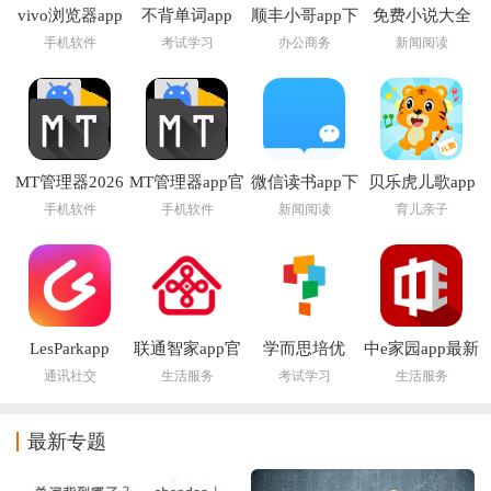
vivo浏览器app
不背单词app
顺丰小哥app下
免费小说大全
载
app下载
手机软件
考试学习
办公商务
新闻阅读
MT管理器2026
MT管理器app官
微信读书app下
贝乐虎儿歌app
官方最新版本
方版下载
载安装官方版
手机软件
手机软件
新闻阅读
育儿亲子
LesParkapp
联通智家app官
学而思培优
中e家园app最新
方正版
版下载安装
通讯社交
生活服务
考试学习
生活服务
最新专题