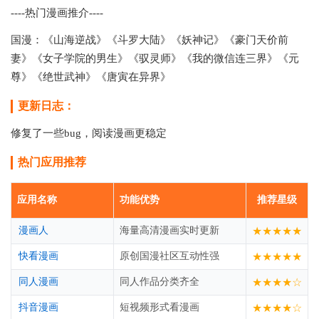
----热门漫画推介----
国漫：《山海逆战》《斗罗大陆》《妖神记》《豪门天价前
妻》《女子学院的男生》《驭灵师》《我的微信连三界》《元
尊》《绝世武神》《唐寅在异界》
更新日志：
修复了一些bug，阅读漫画更稳定
热门应用推荐
应用名称
功能优势
推荐星级
漫画人
海量高清漫画实时更新
★★★★★
快看漫画
原创国漫社区互动性强
★★★★★
同人漫画
同人作品分类齐全
★★★★☆
抖音漫画
短视频形式看漫画
★★★★☆