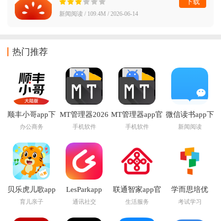
下载
新闻阅读 / 109.4M / 2026-06-14
热门推荐
顺丰小哥app下
MT管理器2026
MT管理器app官
微信读书app下
载
官方最新版本
方版下载
载安装官方版
办公商务
手机软件
手机软件
新闻阅读
贝乐虎儿歌app
LesParkapp
联通智家app官
学而思培优
方正版
育儿亲子
通讯社交
生活服务
考试学习