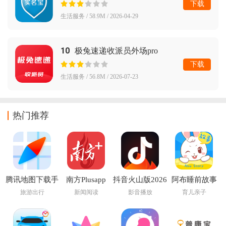
下载
生活服务 / 58.9M / 2026-04-29
10
极兔速递收派员外场pro
下载
生活服务 / 56.8M / 2026-07-23
热门推荐
腾讯地图下载手
南方Plusapp
抖音火山版2026
阿布睡前故事
机导航2026版
最新版
app
旅游出行
新闻阅读
影音播放
育儿亲子