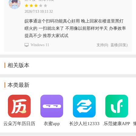
2026/7/13 10:11:32
皖事通这个扫码功能真心好用 晚上回家在楼道里黑灯
瞎火的 一扫就出来了 不用像以前那样对半天 办事效率
提高不少 推荐大家试试
Windows 11
支持
(
0
)
盖楼(回复)
相关版本
本类最新
云朵万年历日历
衣蜜app
长沙人社12333
乐范健康APP
app
社保缴费app