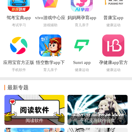
驾考宝典app
vivo游戏中心应
妈妈网孕育app
普康宝app
用市场app
考试学习
游戏辅助
育儿亲子
健康运动
应用宝官方正版
悟空数学app下
Sunri app
孕健康app官方
下载2026
载安装
下载
手机软件
育儿亲子
健康运动
健康运动
最新专题
阅读软件
手机漫画软件合集