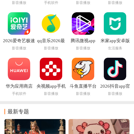
装官方免费下载
app下载安装
费2026新版
费下载安装最新
影音播放
手机软件
影音播放
影音播放
最新版
版
2026爱奇艺极速
qq音乐2026最
腾讯微视app
米家app安卓版
版app
新版本
影音播放
影音播放
影音播放
生活服务
华为应用商店
央视频app手机
斗鱼直播平台
2026抖音app官
app(华为应用市
版
app
方正版
手机软件
影音播放
影音播放
影音播放
场AppGallery)
最新专题