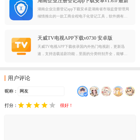
湖南企业注册登记app下载安卓v1.6.0 最新
版
湖南企业注册登记app下载安卓是湖南省市场监督管理局
倾情推出的一款工商全程电子化登记工具，软件拥有业
务办理，我的业务，个人中心等板块，涵盖了设立登
记，变更登记，备案登记，注销登记，股权出资登记等
天威TV电视APP下载v0730 安卓版
等功能，需要的朋友欢迎前来下载使用。
天威TV电视APP下载收录国内外热门电视剧，更新迅
速，支持连载追剧功能，里面的分类特别齐全，能够随
时下载自己想看的影视剧或电影，使用起来很方便，感
兴趣的话来本站下载吧。
用户评论
昵称：
打分：
很好！