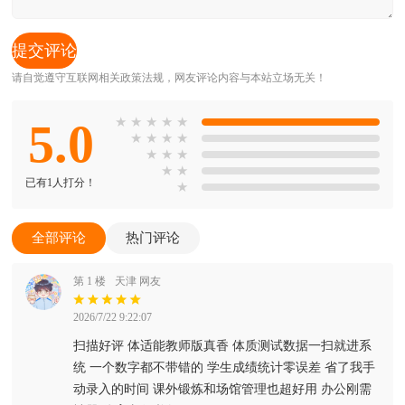
请自觉遵守互联网相关政策法规，网友评论内容与本站立场无关！
5.0
★
★
★
★
★
★
★
★
★
★
★
★
★
★
已有1人打分！
★
全部评论
热门评论
第 1 楼
天津 网友
2026/7/22 9:22:07
扫描好评 体适能教师版真香 体质测试数据一扫就进系
统 一个数字都不带错的 学生成绩统计零误差 省了我手
动录入的时间 课外锻炼和场馆管理也超好用 办公刚需