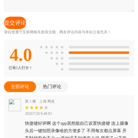
请自觉遵守互联网相关政策法规，网友评论内容与本站立场无关！
4.0
★
★
★
★
★
★
★
★
★
★
★
★
★
★
已有1人打分！
★
全部评论
热门评论
第 1 楼
上海 网友
2026/7/20 9:49:03
快捷键好评啊 这个app居然能自己设置快捷键 连上摄像
头后一键拍照录像啥的方便多了 不用每次都点屏幕 开