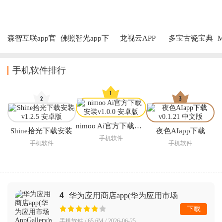
森智互联app官
佛照智光app下
龙视云APP
多宝古瓷宝典
M
方下载
载
APP
手机软件排行
nimoo Ai官方下载安装
Shine拾光下载安装
夜色AIapp下载
手机软件
手机软件
手机软件
4
华为应用商店app(华为应用市场
AppGallery)
下载
手机软件 / 65.6M / 2026-06-25