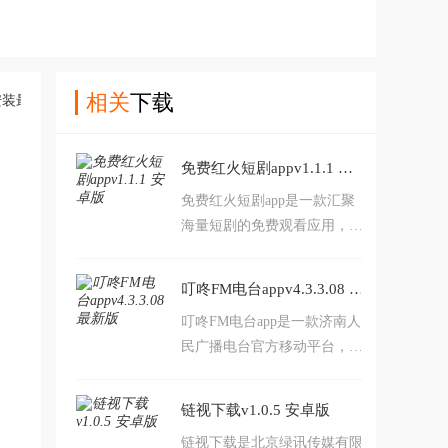
相关
下载
免费红火短剧appv1.1.1 安卓版
免费红火短剧app是一款汇聚
海量短剧的免费观看应用，涵
盖悬疑、爱情、喜剧等多种类
型，内容持续更新。界面简
叮咚FM电台appv4.3.3.08 最新版
洁，操作流畅，为您提供随时
叮咚FM电台app是一款济南人
随地、轻松追剧的沉浸式观影
民广播电台官方移动平台，提
体验。界面简洁流畅，操作简
供本地新闻、海量广播节目与
单便捷，喜欢看短剧的朋友快
社交功能。通过音频、视频及
来下载吧！
链视下载v1.0.5 安卓版
图文等多媒体形式，为用户带
链视下载是北京绿讯传媒有限
来便捷的广播收听与资讯获取