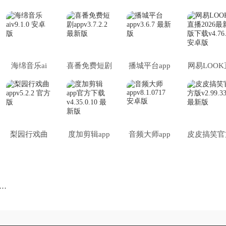
海绵音乐ai
喜番免费短剧
播城平台app
网易LOOK
app
播2026最
版下载
梨园行戏曲
度加剪辑app
音频大师app
皮皮搞笑官
app
官方下载
版
铁app广告怎么关闭 广州地铁APP广告频繁怎么解决