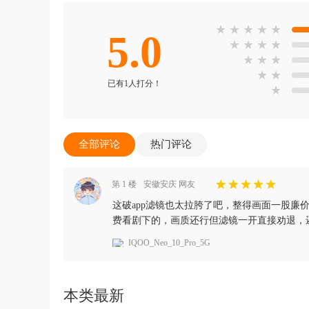
★
★
★
★
★
5.0
★
★
★
★
★
★
★
★
★
已有1人打分！
★
全部评论
热门评论
第 1 楼
安徽安庆 网友
这破app滤镜也太拉胯了吧，整得画面一股廉
费看剧下的，画质还行但滤镜一开直接劝退，
IQOO_Neo_10_Pro_5G
本类最新