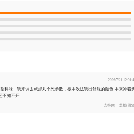
2026/7/21 12:01:
价塑料味，调来调去就那几个死参数，根本没法调出舒服的颜色 本来冲着
还不如不开
支持
(
0
)
盖楼(回复