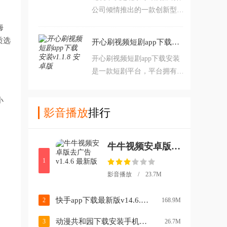
公司倾情推出的一款创新型全
体验，服务市民，引领广播新
民收益短视频平台，平台拥有
风尚。有需要的朋友欢迎下载
海
丰富的短视频资源，可以随时
使用！
质选
开心刷视频短剧app下载安装v1.1.8 安卓版
随地刷短视频看世界，还可以
开心刷视频短剧app下载安装
发布短视频分享自己的生活赚
是一款短剧平台，平台拥有海
钱收益等等，链视，链接视
量的短剧短视频内容，播放高
界，分享生活。
清流畅，并且还可以在刷视频
小
的同时还能轻松领金币赚取零
影音播放
排行
花钱，玩法丰富，任务多多，
觉得不错的朋友赶紧来下载看
牛牛视频安卓版去广告v1.4.6 最新版
看吧。
1
影音播放 / 23.7M
快手app下载最新版v14.6.20.49153 官方安卓版
2
168.9M
动漫共和园下载安装手机版中文(动漫共和国)v1.1.0 最新版
3
26.7M