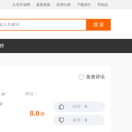
火鸟手游网
最新更新
应用分类
下载排行
手机站
榜
发表评论
评分：
:40
好评：
0
8.0
分
差评：
0