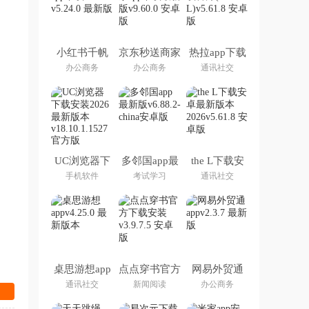
小红书千帆
京东秒送商家
热拉app下载
app下载
app下载最新
官方(the L)
办公商务
办公商务
通讯社交
版
UC浏览器下
多邻国app最
the L下载安
载安装2026
新版
卓最新版本
手机软件
考试学习
通讯社交
最新版本
2026
桌思游想app
点点穿书官方
网易外贸通
下载安装
app
通讯社交
新闻阅读
办公商务