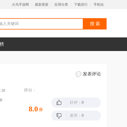
火鸟手游网
最新更新
应用分类
下载排行
手机站
榜
发表评论
评分：
:38
好评：
0
8.0
分
差评：
0