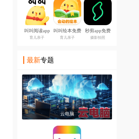
叫叫阅读app
叫叫绘本免费
秒剪app免费
下载官方
版
版
育儿亲子
育儿亲子
摄影拍照
最新
专题
云电脑