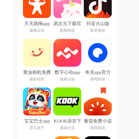
天天跳绳app
易次元下载官
抖音火山版
下载安装免费
方app
2026最新版
健康运动
新闻阅读
影音播放
黄油相机免费
数字心动app
夸克app官方
下载安装
正版下载
摄影拍照
健康运动
新闻阅读
宝宝巴士app
KOOK语音下
番茄免费小说
下载安装
载安装
app
育儿亲子
通讯社交
新闻阅读