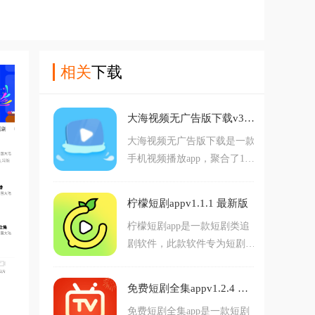
相关
下载
大海视频无广告版下载v3.4.1 最新版
大海视频无广告版下载是一款
手机视频播放app，聚合了15
万部电影、电视剧、综艺、动
漫和6亿短视频，提供丰富的
柠檬短剧appv1.1.1 最新版
视频资源，涵盖各类热门电视
柠檬短剧app是一款短剧类追
剧、电影、综艺等，拥有一键
剧软件，此款软件专为短剧爱
离线下载的功能，让你随心
好者打造。软件内为大家提供
看，怎么看就怎么看，支持一
了大量热门的短剧资源，在这
键分享，你能够与共同使用着
免费短剧全集appv1.2.4 最新版
里为大家进行了详细的分类，
软件的用户进行资源互动分
免费短剧全集app是一款短剧
满足不同用户的需求。对柠檬