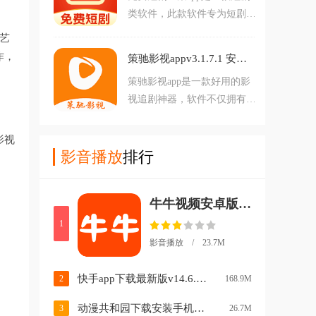
享，需要的用户欢迎下载。
类软件，此款软件专为短剧爱
短剧app感兴趣的用户不要错
好者打造。软件内为大家提供
过，欢迎大家在本站下载使
艺
了大量不同类型的短剧，在这
用。
作，
策驰影视appv3.1.7.1 安卓版
里有着多种题材，大家可以自
策驰影视app是一款好用的影
由选择。而且此款软件完全免
视追剧神器，软件不仅拥有电
费。对免费短剧全集app感兴
视剧，电影等等海量资源，还
趣的用户不要错过，欢迎大家
汇集了全网综艺，动漫，少儿
在本站下载使用。
影视
等等，不仅播放高清流畅，还
影音播放
排行
支持投屏，换源，缓存下载，
收藏等等功能，可以给予用户
牛牛视频安卓版去广告v1.4.6 最新版
超棒的影视乐趣，赶紧下载，
开启你的看影追剧之旅。
1
影音播放 / 23.7M
快手app下载最新版v14.6.20.49153 官方安卓版
2
168.9M
动漫共和园下载安装手机版中文(动漫共和国)v1.1.0 最新版
3
26.7M