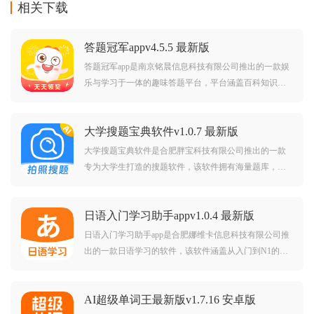
相关下载
答题冠军appv4.5.5 最新版
答题冠军app是南京铭晨信息科技有限公司推出的一款娱
乐与学习于一体的趣味答题平台，平台涵盖百科知识、
生活常识、冷知识等丰富题型，用户可以通过答题赢取
金币奖励，挑战连续答对题目还能解锁额外红包，玩法
大学搜题宝典软件v1.0.7 最新版
简单刺激，感兴趣的朋友快来下载体验吧！答题冠军红
包版
大学搜题宝典软件是合肥胖宝科技有限公司推出的一款
专为大学生打造的搜题软件，该软件拥有海量题库，包
括各高校历年真题、模拟题，覆盖多学科专业，支持拍
照搜题，一拍即得答案与解题步骤，界面清晰简洁，操
日语入门学习助手appv1.0.4 最新版
作简单便捷，喜欢的朋友可以下载试一试。
日语入门学习助手app是合肥娜维卡信息科技有限公司推
出的一款日语学习的软件，该软件涵盖从入门到N1的全
阶段课程。提供五十音图互动练习、JLPT真题模拟及AI
口语测评，界面简洁流畅，操作便捷，感兴趣的朋友可
AI超级单词王最新版v1.7.16 安卓版
千万不要错过了，赶紧下载学习吧！