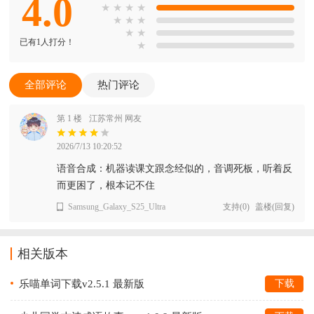
4.0
★
★
★
★
★
★
★
★
★
已有1人打分！
★
全部评论
热门评论
第 1 楼
江苏常州 网友
2026/7/13 10:20:52
语音合成：机器读课文跟念经似的，音调死板，听着反
而更困了，根本记不住
Samsung_Galaxy_S25_Ultra
支持
(
0
)
盖楼(回复)
相关版本
乐喵单词下载v2.5.1 最新版
下载