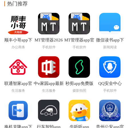
热门推荐
顺丰小哥app下
MT管理器2026
MT管理器app官
微信读书app下
载
官方最新版本
方版下载
载安装官方版
办公商务
手机软件
手机软件
新闻阅读
联通智家app官
中e家园app最新
秒剪app免费版
QQ安全中心
方正版
版下载安装
2026最新版本
生活服务
生活服务
摄影拍照
手机软件
换机克隆app下
行车智拍app
牛听听app
贵州公安app官