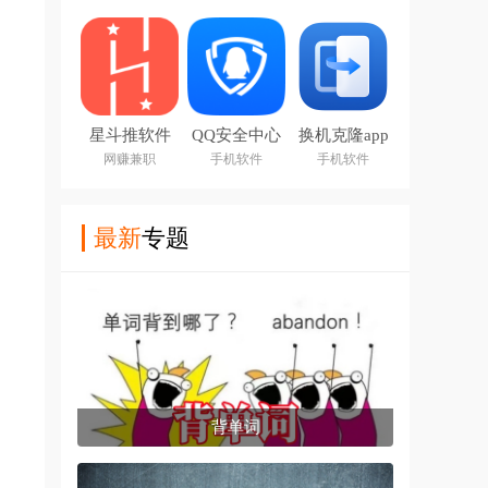
星斗推软件
QQ安全中心
换机克隆app
2026最新版
下载
网赚兼职
手机软件
手机软件
本
最新
专题
背单词