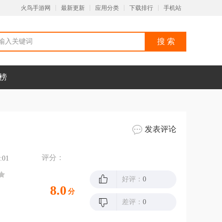
火鸟手游网
最新更新
应用分类
下载排行
手机站
榜
发表评论
评分：
:01
好评：
0
8.0
分
差评：
0