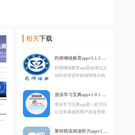
相关
下载
药师继续教育appv5.1.3 最新版
药师继续教育app是由湖北正
佳职业培训学校倾情推出的湖
北省执业药师继续教育网络平
台，平台拥有面授选课，网授
游泳学习宝典appv1.0.1 官方版
选课，打卡等等丰富功能，可
游泳学习宝典app是一款可以
以帮助用户更好的执业药师继
让没有基础的用户在这里能看
续教育学习，需要的朋友欢迎
到详细的游泳教学的学习软
前来下载使用。药师继续教育
件，如果你想学习游泳，但是
app介绍：执业药师在线继续
莱特韩语阅读听力appv1.2.7 安卓版
不知道理论也不知道动作的