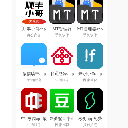
顺丰小哥app
MT管理器
MT管理器app
下载
2026官方最
官方版下载
办公商务
手机软件
手机软件
新版本
微信读书app
联通智家app
兼职小鱼app
下载安装官方
官方正版
新闻阅读
生活服务
网赚兼职
版
中e家园app最
豆瓣配音小组
秒剪app免费
新版下载安装
app
版
生活服务
网赚兼职
摄影拍照