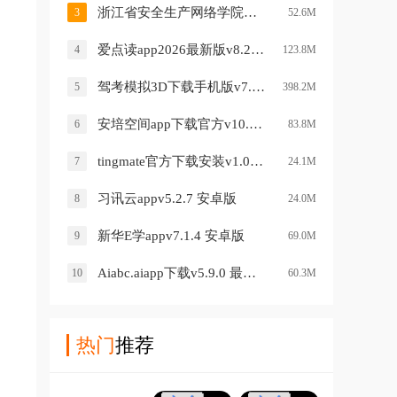
浙江省安全生产网络学院官方下载v1.9.2 最新版
3
52.6M
爱点读app2026最新版v8.2.0 安卓版
4
123.8M
驾考模拟3D下载手机版v7.5.6 安卓版
5
398.2M
安培空间app下载官方v10.5.17 安卓版最新版本
6
83.8M
tingmate官方下载安装v1.0.4 安卓版
7
24.1M
习讯云appv5.2.7 安卓版
8
24.0M
新华E学appv7.1.4 安卓版
9
69.0M
Aiabc.aiapp下载v5.9.0 最新版
10
60.3M
热门
推荐