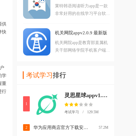
教育系统，是执
莱特韩语阅读听力app是一款
话，那么这款软件将很适合你
非常好用的在线学习平台软
下载使用，在软件中用户可以
件，这款软件是专门为在学习
看到非常详细的理论教学和图
源供
韩语的朋友所打造的一款学习
片教学，让用户能在这里顺利
伴快
机关网院appv2.0.9 最新版
软件，软件内置拥有海量的学
学习游泳
机关网院app是教育部直属机
习资源供大家学习参考的，而
关干部网络学院手机客户端，
且还为大家提供了超多的资源
软件拥有丰富的学习课程，多
分类，帮助大家快速的找到需
元化的学习方式，涵盖了教育
要的学习资源，有需要的朋友
户
资讯，报名，学习，档案等等
考试学习
排行
快下载来一起学
的学
功能内容，可以助力用户更好
握重
的培训学习，需要的朋友欢迎
进行
灵思星球appv1.20.4 最新版
前来下载使用。
1
考试学习 / 129.5M
华为应用商店官方下载安装(华为应用市场)v16.5.1.300 最新版本
2
57.2M