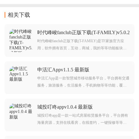
相关下载
时代峰峻fanclub正版下载(T-FAMILY)v5.0.2
最新版
时代峰峻fanclub正版下载(T-FAMILY)是TF家族官方应
用，软件拥有首页，互动，商城，我的等等功能板块，
喜欢TF家族的朋友可千万不要错过哦。
申活汇Appv1.1.5 最新版
申活汇App是一款智慧城市移动服务平台，平台拥有交通
服务，旅游服务，生活服务，手机购物等等功能，覆盖
生活中方方面面，可以给予用户更智慧便捷生活体验，
赶紧下载，一起畅享更品质生活。
城投叮咚appv1.0.4 最新版
城投叮咚app是一款一站式房屋租赁服务平台，平台拥有
海量房源，支持在线看房，在线签约，一键报修等等功
能服务，可以给予用户更舒适租赁居住服务体验。城投
叮咚app介绍：城投叮咚APP由济南城投集团所属泉城城