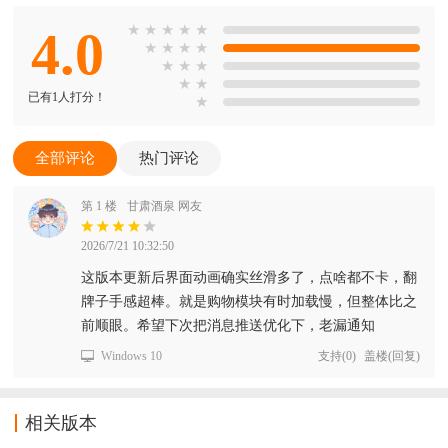
4.0
★
★
★
★
★
★
★
★
★
★
★
★
★
★
已有1人打分！
★
全部评论
热门评论
第 1 楼
甘肃酒泉 网友
2026/7/21 10:32:50
这版本更新后界面动画确实丝滑多了，点啥都不卡，翻
牌子手感超棒。就是购物模块有时加载慢，但整体比之
前顺眼。希望下次把消息推送优化下，老漏通知
Windows 10
支持
(
0
)
盖楼(回复)
相关版本