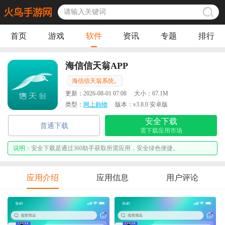
首页
游戏
软件
资讯
专题
排行
海信信天翁APP
海信信天翁系统。
更新：
2026-08-01 07:08
大小：
67.1M
类型：
网上购物
版本：
v3.8.0 安卓版
安全下载
普通下载
需下载应用市场
说明：
安全下载是通过360助手获取所需应用，安全绿色便捷。
应用介绍
应用信息
用户评论