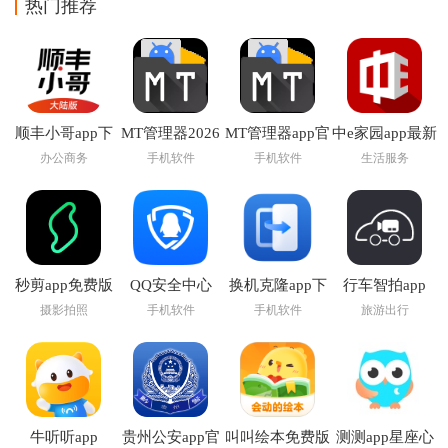
热门推荐
顺丰小哥app下
MT管理器2026
MT管理器app官
中e家园app最新
载
官方最新版本
方版下载
版下载安装
办公商务
手机软件
手机软件
生活服务
秒剪app免费版
QQ安全中心
换机克隆app下
行车智拍app
2026最新版本
载
摄影拍照
手机软件
手机软件
旅游出行
牛听听app
贵州公安app官
叫叫绘本免费版
测测app星座心